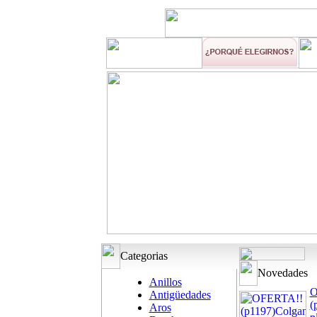
Categorias
Novedades
Anillos
O
Antigüedades
(
Aros