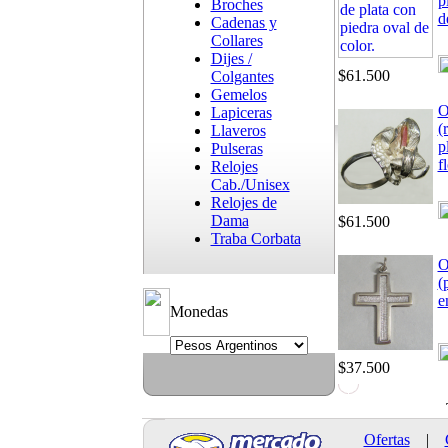
p
Broches
d
Cadenas y
Collares
Dijes /
$61.500
Colgantes
Gemelos
O
Lapiceras
(
Llaveros
p
Pulseras
fl
Relojes
Cab./Unisex
Relojes de
Dama
$61.500
Traba Corbata
O
(
e
Monedas
$37.500
Toda la merca
Ofertas
|